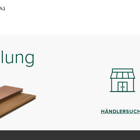
h.)
lung
HÄNDLERSUC