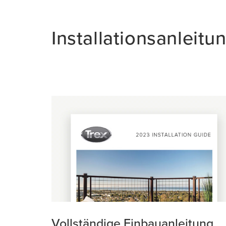
Installationsanleitu
Vollständige Einbauanleitung