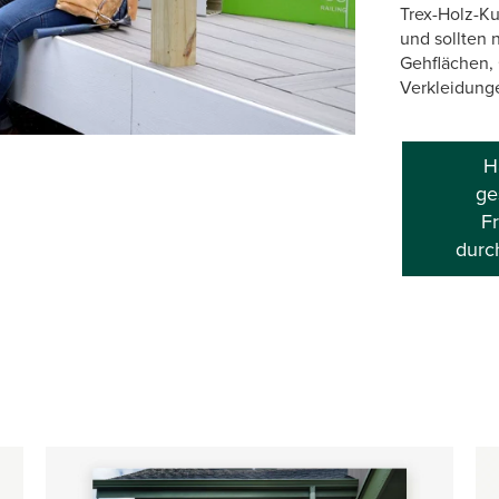
Trex-Holz-Ku
und sollten 
Gehflächen,
Verkleidung
H
ge
F
durc