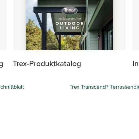
g
Trex-Produktkatalog
I
hnittblatt
Trex Transcend® Terrassendie