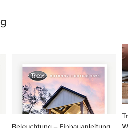
ng
T
Beleuchtung – Einbauanleitung
W