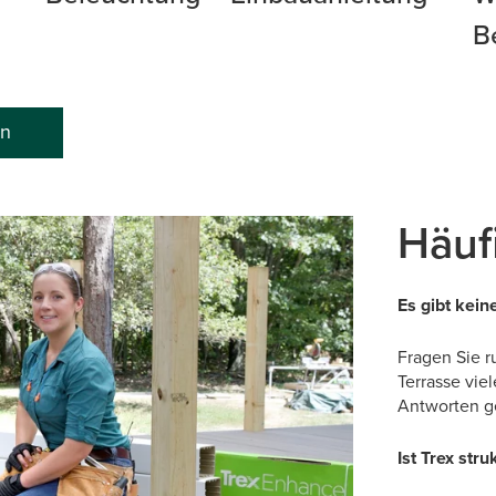
B
en
Häuf
Es gibt kei
Fragen Sie r
Terrasse vie
Antworten 
Ist Trex stru