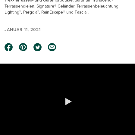
Trex-Terrassen- und Gartenprodukte, darunter Transcend®
Terrassendielen, Signature® Geländer, Terrassenbeleuchtung
Lighting™, Pergola™, RainEscape® und Fascia .
JANUAR 11, 2021
0:00 / 1:24