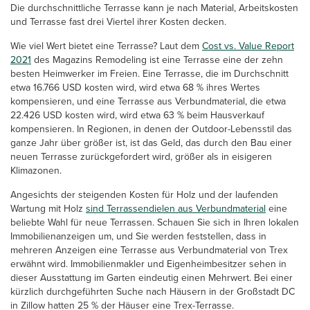
Die durchschnittliche Terrasse kann je nach Material, Arbeitskosten
und Terrasse fast drei Viertel ihrer Kosten decken.
Wie viel Wert bietet eine Terrasse? Laut dem
Cost vs. Value Report
2021
des Magazins Remodeling ist eine Terrasse eine der zehn
besten Heimwerker im Freien. Eine Terrasse, die im Durchschnitt
etwa 16.766 USD kosten wird, wird etwa 68 % ihres Wertes
kompensieren, und eine Terrasse aus Verbundmaterial, die etwa
22.426 USD kosten wird, wird etwa 63 % beim Hausverkauf
kompensieren. In Regionen, in denen der Outdoor-Lebensstil das
ganze Jahr über größer ist, ist das Geld, das durch den Bau einer
neuen Terrasse zurückgefordert wird, größer als in eisigeren
Klimazonen.
Angesichts der steigenden Kosten für Holz und der laufenden
Wartung mit Holz
sind Terrassendielen aus Verbundmaterial
eine
beliebte Wahl für neue Terrassen. Schauen Sie sich in Ihren lokalen
Immobilienanzeigen um, und Sie werden feststellen, dass in
mehreren Anzeigen eine Terrasse aus Verbundmaterial von Trex
erwähnt wird. Immobilienmakler und Eigenheimbesitzer sehen in
dieser Ausstattung im Garten eindeutig einen Mehrwert. Bei einer
kürzlich durchgeführten Suche nach Häusern in der Großstadt DC
in Zillow hatten 25 % der Häuser eine Trex-Terrasse.