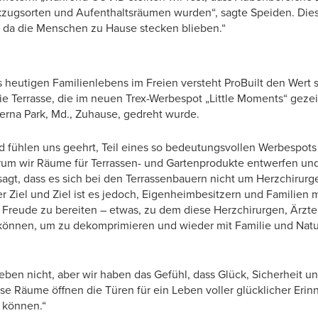
zugsorten und Aufenthaltsräumen wurden“, sagte Speiden. Di
r, da die Menschen zu Hause stecken blieben.“
s heutigen Familienlebens im Freien versteht ProBuilt den Wert 
e Terrasse, die im neuen Trex-Werbespot „Little Moments“ gezeig
erna Park, Md., Zuhause, gedreht wurde.
nd fühlen uns geehrt, Teil eines so bedeutungsvollen Werbespots 
rum wir Räume für Terrassen- und Gartenprodukte entwerfen und
sagt, dass es sich bei den Terrassenbauern nicht um Herzchirurg
r Ziel und Ziel ist es jedoch, Eigenheimbesitzern und Familien 
Freude zu bereiten – etwas, zu dem diese Herzchirurgen, Ärzte
nnen, um zu dekomprimieren und wieder mit Familie und Natu
 Leben nicht, aber wir haben das Gefühl, dass Glück, Sicherheit 
se Räume öffnen die Türen für ein Leben voller glücklicher Erin
 können.“