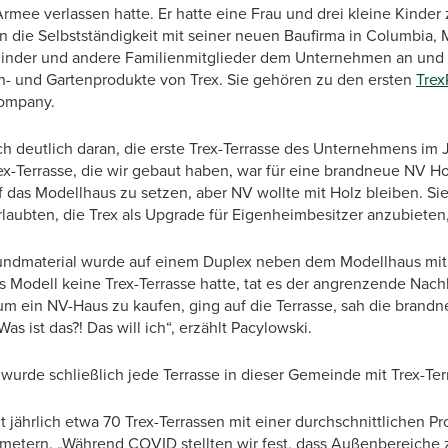
rmee verlassen hatte. Er hatte eine Frau und drei kleine Kinder
in die Selbstständigkeit mit seiner neuen Baufirma in Columbia, 
 Kinder und andere Familienmitglieder dem Unternehmen an un
- und Gartenprodukte von Trex. Sie gehören zu den ersten
Trex
ompany.
ch deutlich daran, die erste Trex-Terrasse des Unternehmens im J
Trex-Terrasse, die wir gebaut haben, war für eine brandneue NV
uf das Modellhaus zu setzen, aber NV wollte mit Holz bleiben. Si
rlaubten, die Trex als Upgrade für Eigenheimbesitzer anzubieten
bundmaterial wurde auf einem Duplex neben dem Modellhaus mit 
as Modell keine Trex-Terrasse hatte, tat es der angrenzende Nach
um ein NV-Haus zu kaufen, ging auf die Terrasse, sah die brandn
s ist das?! Das will ich“, erzählt Pacylowski.
 wurde schließlich jede Terrasse in dieser Gemeinde mit Trex-Te
 jährlich etwa 70 Trex-Terrassen mit einer durchschnittlichen P
metern. „Während COVID stellten wir fest, dass Außenbereiche 