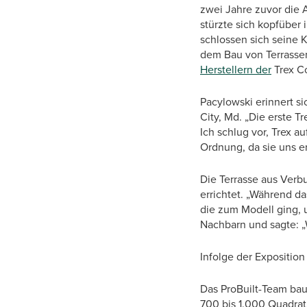
zwei Jahre zuvor die A
stürzte sich kopfüber 
schlossen sich seine
dem Bau von Terrassen
Herstellern der
Trex C
Pacylowski erinnert si
City, Md. „Die erste 
Ich schlug vor, Trex a
Ordnung, da sie uns e
Die Terrasse aus Ver
errichtet. „Während d
die zum Modell ging, 
Nachbarn und sagte: „Wa
Infolge der Exposition
Das ProBuilt-Team baut
700 bis 1.000 Quadrat