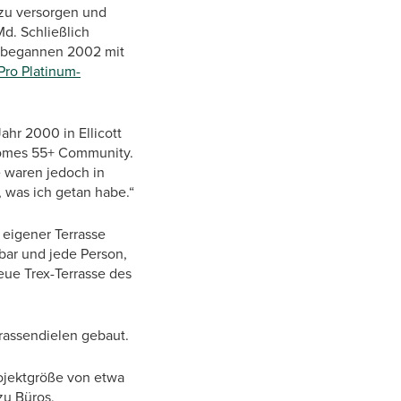
 zu versorgen und
Md. Schließlich
d begannen 2002 mit
Pro Platinum-
ahr 2000 in Ellicott
 Homes 55+ Community.
e waren jedoch in
, was ich getan habe.“
eigener Terrasse
bar und jede Person,
eue Trex-Terrasse des
rrassendielen gebaut.
rojektgröße von etwa
zu Büros,