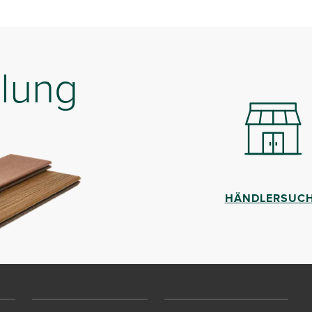
lung
HÄNDLERSUC