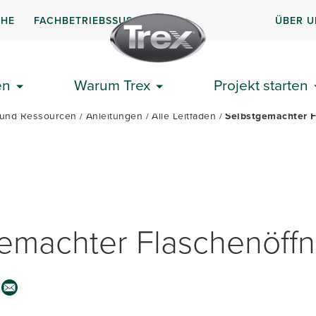
CHE
FACHBETRIEBSSUSCHE
ÜBER U
ERRASSE PLANEN
ERSTE SCHRITTE
ANLEITUNGEN
en
Warum Trex
Projekt starten
s und Ressourcen
Anleitungen
Alle Leitfäden
Selbstgemachter F
emachter Flaschenöffn