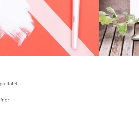
pieltafel
fner