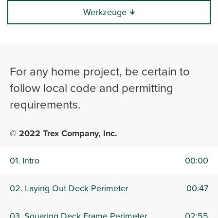
Werkzeuge
0:00 / 10:48
For any home project, be certain to
follow local code and permitting
requirements.
© 2022 Trex Company, Inc.
01. Intro
00:00
02. Laying Out Deck Perimeter
00:47
03. Squaring Deck Frame Perimeter
02:55