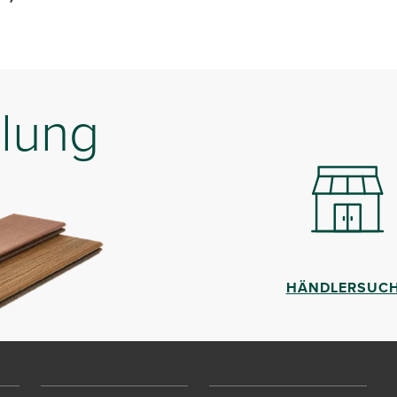
lung
HÄNDLERSUC