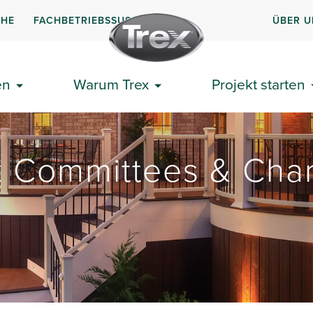
CHE
FACHBETRIEBSSUSCHE
ÜBER U
en
Warum Trex
Projekt starten
x Committees & Char