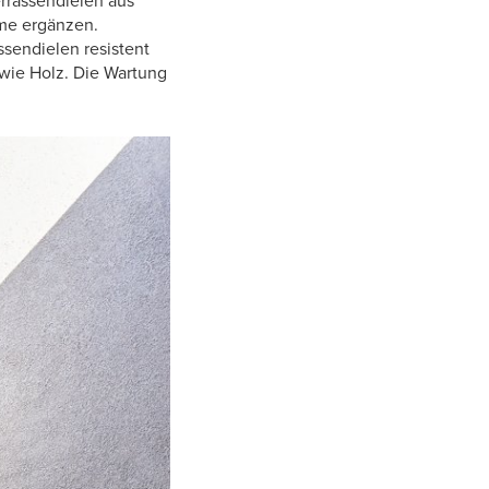
rrassendielen aus
eme ergänzen.
ssendielen resistent
t wie Holz. Die Wartung