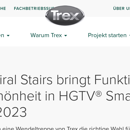
CHE
FACHBETRIEBSSUSCHE
ÜBER U
en
Warum Trex
Projekt starten
ral Stairs bringt Funkti
hönheit in HGTV® Sma
2023
eine Wendeltreppe von Trex die richtige Wahl fü