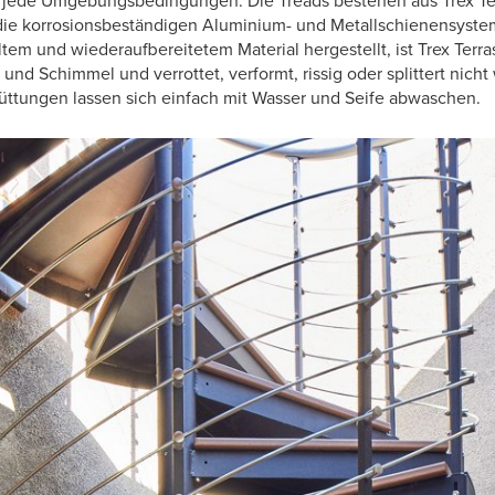
d jede Umgebungsbedingungen. Die Treads bestehen aus Trex Te
 die korrosionsbeständigen Aluminium- und Metallschienensyst
tem und wiederaufbereitetem Material hergestellt, ist Trex Terra
und Schimmel und verrottet, verformt, rissig oder splittert nich
hüttungen lassen sich einfach mit Wasser und Seife abwaschen.