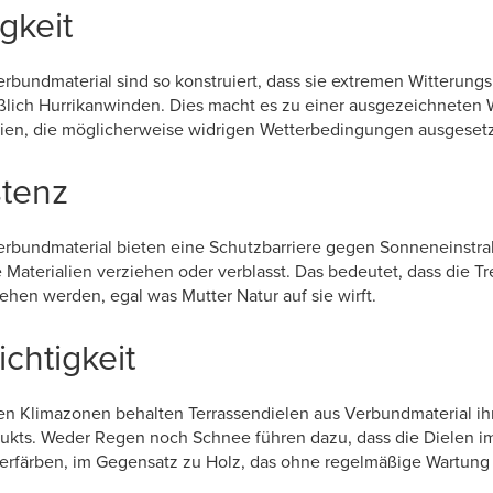
gkeit
erbundmaterial sind so konstruiert, dass sie extremen Witterun
eßlich Hurrikanwinden. Dies macht es zu einer ausgezeichneten 
ien, die möglicherweise widrigen Wetterbedingungen ausgesetz
stenz
erbundmaterial bieten eine Schutzbarriere gegen Sonneneinstra
e Materialien verziehen oder verblasst. Das bedeutet, dass die 
sehen werden, egal was Mutter Natur auf sie wirft.
chtigkeit
ten Klimazonen behalten Terrassendielen aus Verbundmaterial ih
kts. Weder Regen noch Schnee führen dazu, dass die Dielen im
verfärben, im Gegensatz zu Holz, das ohne regelmäßige Wartung 