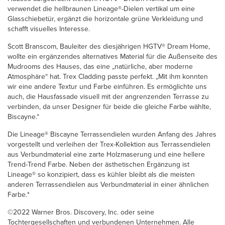
verwendet die hellbraunen Lineage®-Dielen vertikal um eine
Glasschiebetür, ergänzt die horizontale grüne Verkleidung und
schafft visuelles Interesse.
Scott Branscom, Bauleiter des diesjährigen HGTV® Dream Home,
wollte ein ergänzendes alternatives Material für die Außenseite des
Mudrooms des Hauses, das eine „natürliche, aber moderne
Atmosphäre“ hat. Trex Cladding passte perfekt. „Mit ihm konnten
wir eine andere Textur und Farbe einführen. Es ermöglichte uns
auch, die Hausfassade visuell mit der angrenzenden Terrasse zu
verbinden, da unser Designer für beide die gleiche Farbe wählte,
Biscayne.“
Die Lineage® Biscayne Terrassendielen wurden Anfang des Jahres
vorgestellt und verleihen der Trex-Kollektion aus Terrassendielen
aus Verbundmaterial eine zarte Holzmaserung und eine hellere
Trend-Trend Farbe. Neben der ästhetischen Ergänzung ist
Lineage® so konzipiert, dass es kühler bleibt als die meisten
anderen Terrassendielen aus Verbundmaterial in einer ähnlichen
Farbe.*
©2022 Warner Bros. Discovery, Inc. oder seine
Tochtergesellschaften und verbundenen Unternehmen. Alle