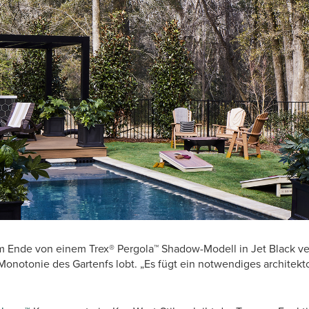
m Ende von einem Trex® Pergola™ Shadow-Modell in Jet Black ve
 Monotonie des Gartenfs lobt. „Es fügt ein notwendiges architek