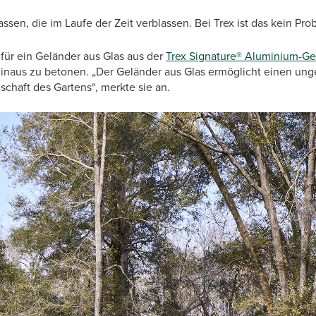
assen, die im Laufe der Zeit verblassen. Bei Trex ist das kein Prob
 für ein Geländer aus Glas aus der
Trex Signature® Aluminium-Ge
hinaus zu betonen. „Der Geländer aus Glas ermöglicht einen ung
chaft des Gartens“, merkte sie an.