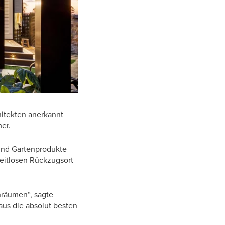
hitekten anerkannt
er.
 und Gartenprodukte
eitlosen Rückzugsort
nräumen“, sagte
aus die absolut besten