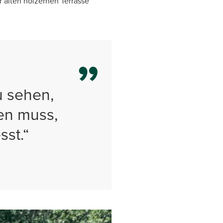
 alten hölzernen Terrasse
u sehen,
en muss,
sst.“