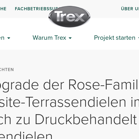
CHE
FACHBETRIEBSSUSCHE
ÜBER U
en
Warum Trex
Projekt starten
CHTEN
grade der Rose-Famili
te-Terrassendielen i
ch zu Druckbehandelt
endielen