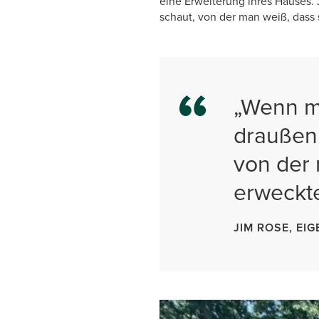
eine Erweiterung ihres Hauses.
schaut, von der man weiß, dass 
„Wenn m
draußen 
von der 
erweckte
JIM ROSE, EI