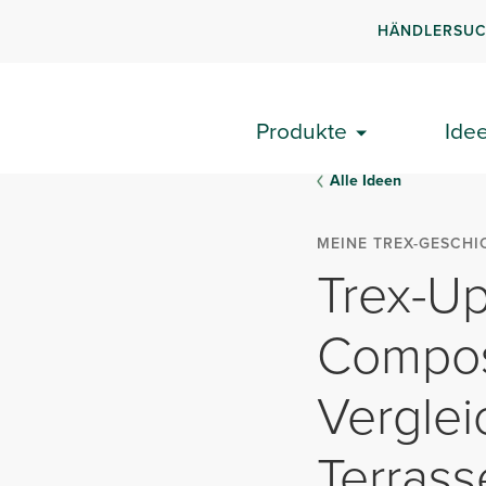
HÄNDLERSU
Produkte
Ide
Alle Ideen
MEINE TREX-GESCHI
Trex-Up
Composi
Verglei
Terrass