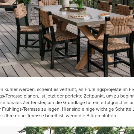
 kühler werden, scheint es verfrüht, an Frühlingsprojekte im F
s-Terrasse planen, ist jetzt der perfekte Zeitpunkt, um zu begin
n ideales Zeitfenster, um die Grundlage für ein erfolgreiches un
 Frühlings-Terrasse zu legen. Hier sind einige wichtige Schritt
ss Ihre neue Terrasse bereit ist, wenn die Blüten blühen.