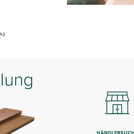
h.)
lung
HÄNDLERSUC