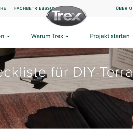
CHE
FACHBETRIEBSSUSCHE
ÜBER U
en
Warum Trex
Projekt starten
ckliste für DIY-Terr