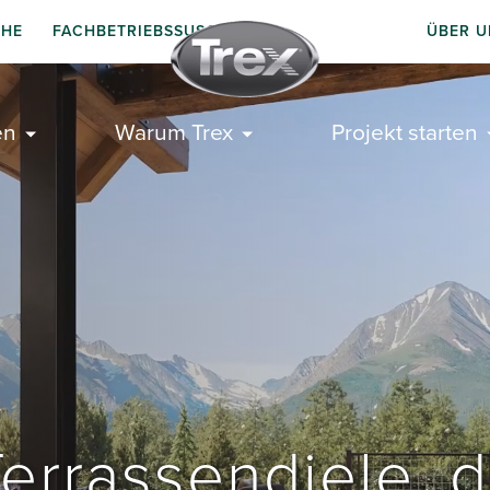
CHE
FACHBETRIEBSSUSCHE
ÜBER U
en
Warum Trex
Projekt starten
errassendiele, di